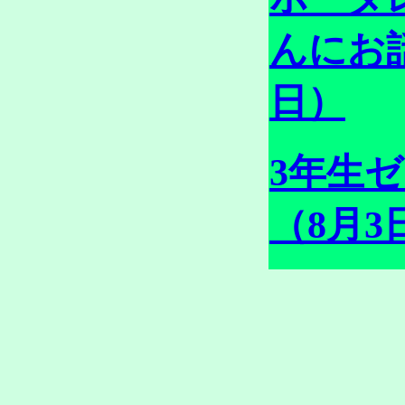
んにお
日）
3年生
（8月3