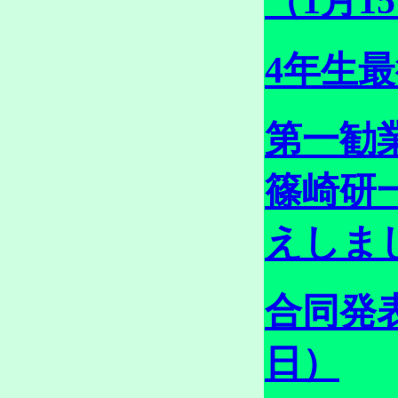
（1月1
4年生最
第一勧
篠崎研
えしまし
合同発表
日）