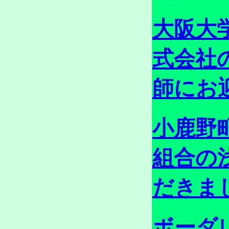
大阪大
式会社
師にお迎
小鹿野
組合の
だきまし
ボーダ