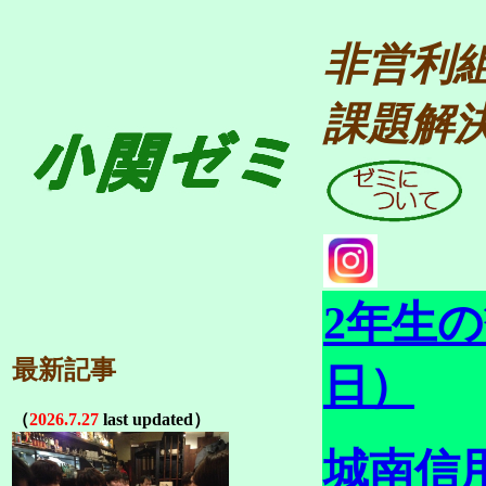
非営利
課題解
2年生
最新記事
日）
（
2026.7.27
last updated）
城南信