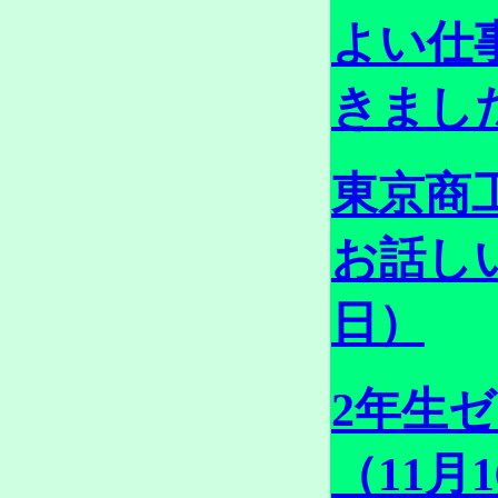
よい仕
きました
東京商
お話しい
日）
2年生
（11月